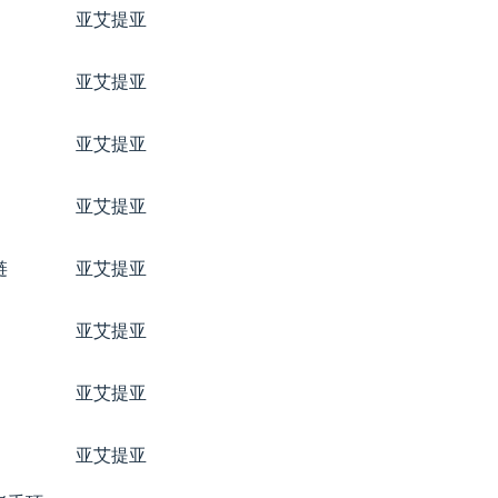
亚艾提亚
亚艾提亚
亚艾提亚
亚艾提亚
链
亚艾提亚
亚艾提亚
亚艾提亚
亚艾提亚