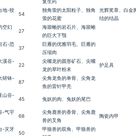
复生药
台地-狡
独角萤的太阳粒子、独角
光辉奖章、白金
54
萤的花蜜
结的结晶
的空幻
海噩蜥的岩石片、海噩蜥
27
的巨大下颚
岩石-恐
巨雁的优雅羽毛、巨雁的
37
压缩肉
大溪谷-
尖嘴龙的圆形矿石、尖嘴
22
护足具
龙的草叶粉末
大研钵-
尖角龙鱼的单骨、尖角龙
87
斯
鱼的雷针甲壳
亚山谷-
45
兔妖的肉、兔妖的尾巴
谷-气宇
尖角鹿兽的香骨、尖角鹿
68
陶瓷内甲
兽的叉角
台-灾牙
甲狼兽的双角、甲狼兽的
50