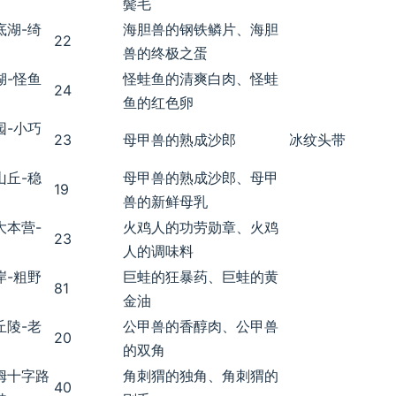
鬓毛
底湖-绮
海胆兽的钢铁鳞片、海胆
22
兽的终极之蛋
湖-怪鱼
怪蛙鱼的清爽白肉、怪蛙
24
鱼的红色卵
园-小巧
23
母甲兽的熟成沙郎
冰纹头带
山丘-稳
母甲兽的熟成沙郎、母甲
19
兽的新鲜母乳
大本营-
火鸡人的功劳勋章、火鸡
23
人的调味料
岸-粗野
巨蛙的狂暴药、巨蛙的黄
81
金油
丘陵-老
公甲兽的香醇肉、公甲兽
20
的双角
姆十字路
角刺猬的独角、角刺猬的
40