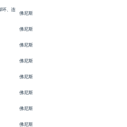
脚环、连
佛尼斯
佛尼斯
佛尼斯
佛尼斯
佛尼斯
佛尼斯
佛尼斯
佛尼斯