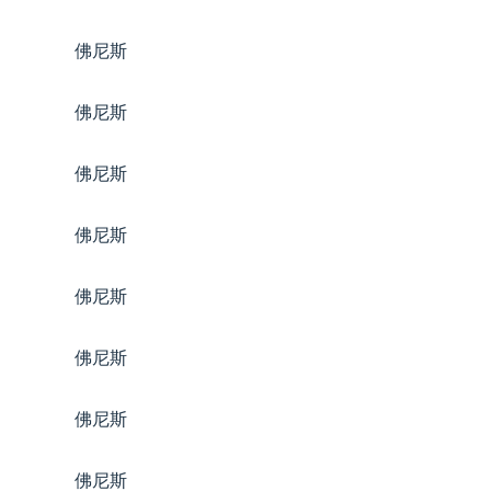
佛尼斯
佛尼斯
佛尼斯
佛尼斯
佛尼斯
佛尼斯
佛尼斯
佛尼斯