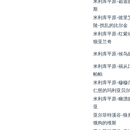
米利库平原-霸道
斯
米利库平原-彼里
陵-扰乱的比尔金
米利库平原-红紫
狼亚兰奇
米利库平原-候鸟
米利库平原-祸从
帕帕
米利库平原-穆穆
仁慈的玛利亚贝
米利库平原-幽漂
亚
亚尔菲特溪谷-狼
饿狗的维斯