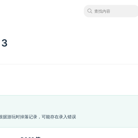
查找内容
3
根据游玩时掉落记录，可能存在录入错误