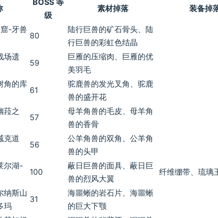
BOSS 等
称
素材掉落
装备掉
级
窟-牙兽
陆行巨兽的矿石骨头、陆
80
行巨兽的彩虹色结晶
战场遗
巨雁的压缩肉、巨雁的优
59
美羽毛
树角的库
驼鹿兽的发光叉角、驼鹿
61
兽的盛开花
幽菈之
母羊角兽的毛皮、母羊角
57
兽的香骨
臧克道
公羊角兽的双角、公羊角
56
兽的头甲
莱尔湖-
蔽日巨兽的面具、蔽日巨
100
纤维绷带、琉璃
兽的烈风大翼
尔纳斯山
海噩蜥的岩石片、海噩蜥
31
多玛
的巨大下颚