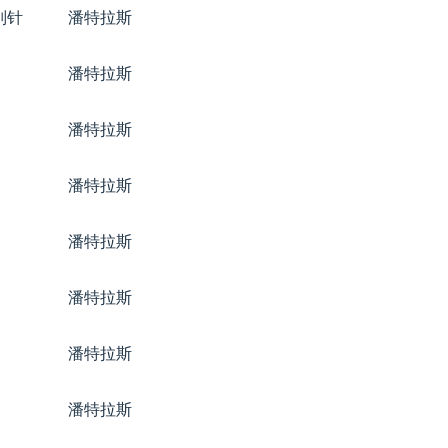
别针
潘特拉斯
潘特拉斯
潘特拉斯
潘特拉斯
潘特拉斯
潘特拉斯
潘特拉斯
潘特拉斯