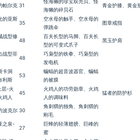
怪海獭的珍宝双壳贝、怪
的帕尔克
31
青金护膝、黄金
海獭的碎贝石
光的亚斯
空水母的触手、空水母的
35
图章戒指
弹跳伞
城战型修
百夫长型的马脚、百夫长
48
黑玉护肩
型的可变式爪子
击战型菲
巧枭型的铁拳、巧枭型的
48
发电机
斯卡洞
蝙蝠的超音波器官、蝙蝠
53
布利斯
的被膜
上层-火
火鸡人的功劳勋章、火鸡
45
猛者的防护杉
火鸡人
人的调味料
角刺猬的独角、角刺猬的
的波克尔
30
刚毛
亚之泉-
巨蜂的轻薄翅膀、巨峰的
27
蜜